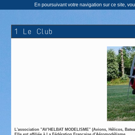
En poursuivant votre navigation sur ce site, vo
1 Le Club
L'association "AV'HELBAT MODELISME" (Avions, Hélicos, Bateaux
Elle est affiliée à La Fédération Française d'Aéromod
é
lisme.