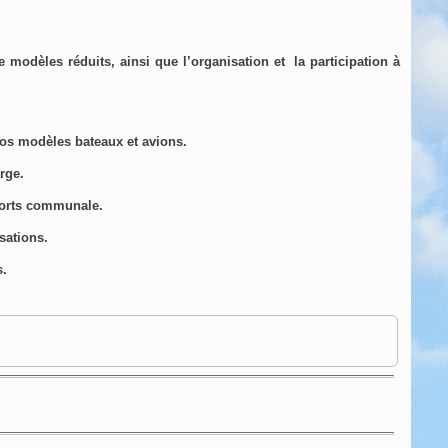
modèles réduits, ainsi que l’organisation et la participation à
 vos modèles
bateaux et avions
.
rge.
sports communale.
sations.
s.