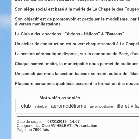
Son siège social est basé à la mairie de La Chapelle des Fougere
Son objectif est de promouvoir et pratiquer le modélisme, par 
diverses manifestations.
Le Club à deux sections : "Avions - Hélicos" & "Bateaux".
Un atelier de construction est ouvert chaque samedi à La Chapel
L
a section aéronautique
dispos
e,
sur la commune de Pacé, d'un
Chaque samedi matin,
l
a
m
unicipalité nous permet de pratiquer
Un samedi par mois la section bateaux se réunit autour de l'ét
Plusieurs personnes qualifiées assurent la formation des nouvea
Mots-clés associés
club
aéromodélisme
ille et vil
avhelbat
aeromodelisme
Date de création :
08/01/2019 - 14:07
Catégorie :
Le Club AV'HELBAT - Présentation
Page lue
7900 fois